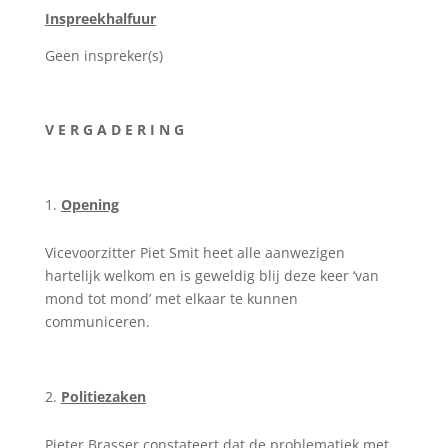
Inspreekhalfuur
Geen inspreker(s)
V E R G A D E R I N G
Opening
Vicevoorzitter Piet Smit heet alle aanwezigen
hartelijk welkom en is geweldig blij deze keer ‘van
mond tot mond’ met elkaar te kunnen
communiceren.
Politiezaken
Pieter Brasser constateert dat de problematiek met