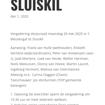
SLUISKIL
dec 1, 2025
Vergadering dorpsraad maandag 26 mei 2025 in ’t
Meulengat te Sluiskil
Aanwezig: Frank van Hulle (wethouder), Elsbeth
Verhelst (wijkcoördinator), Peter van Antwerpen (aan-
z), Jaak Martens, Loek van Hecke, Walter Hartman,
Niels Meeussen, Donny van Hoeve, Martin Lauret,
Ingeborg Fermont, Malissa van Overmeeren
Afwezig m.k.: Carina Doggen (Clavis)
Toeschouwer: Jos Verdurmen (TOP gemeente
belangen)
1. Opening De voorzitter opent de vergadering om
19.30 uur en heet iedereen welkom.
2. Notulen vorige vergadering Deze worden